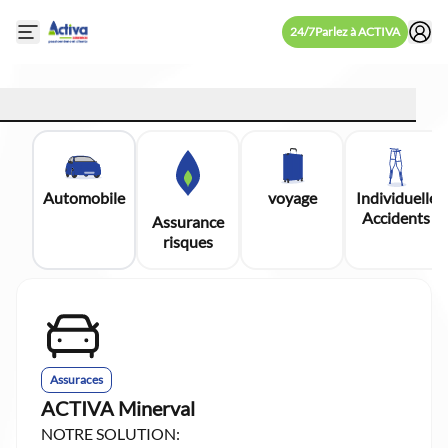
24/7
Parlez à ACTIVA
Open mobile side menu
Automobile
voyage
Individuelle
Accidents
Assurance
risques
Assuraces
ACTIVA Minerval
NOTRE SOLUTION: