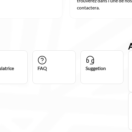
trouverez dans l’une de nos
contactera.
latrice
FAQ
Suggetion